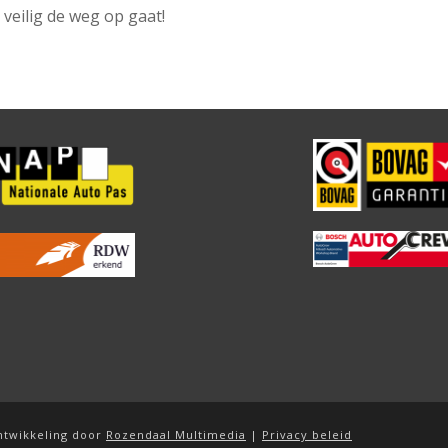
veilig de weg op gaat!
ntwikkeling door
Rozendaal Multimedia
|
Privacy beleid