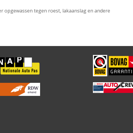
eer opgewassen tegen roest, lakaanslag en andere