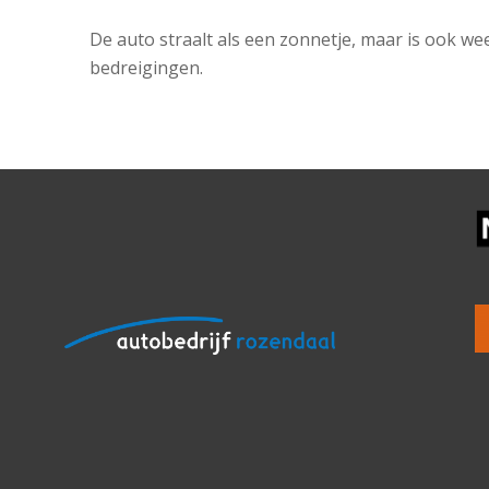
De auto straalt als een zonnetje, maar is ook w
bedreigingen.