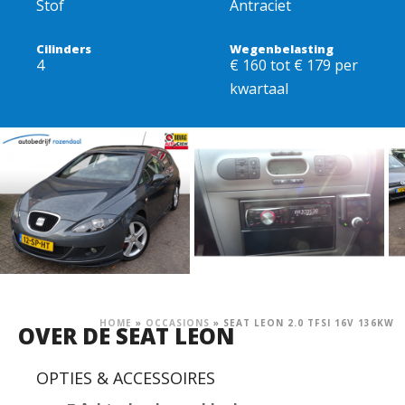
Stof
Antraciet
Cilinders
Wegenbelasting
4
€ 160 tot € 179 per
kwartaal
HOME
»
OCCASIONS
»
SEAT LEON 2.0 TFSI 16V 136KW
OVER DE SEAT LEON
OPTIES & ACCESSOIRES