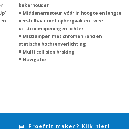
or
bekerhouder
Up'
Middenarmsteun vóór in hoogte en lengte
ten
verstelbaar met opbergvak en twee
uitstroomopeningen achter
Mistlampen met chromen rand en
statische bochtenverlichting
Multi collision braking
Navigatie
Proefrit maken? Klik hier!