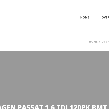
HOME
OVE
HOME
»
OCC
EN PASSAT 1.6 TDI 120PK BMT