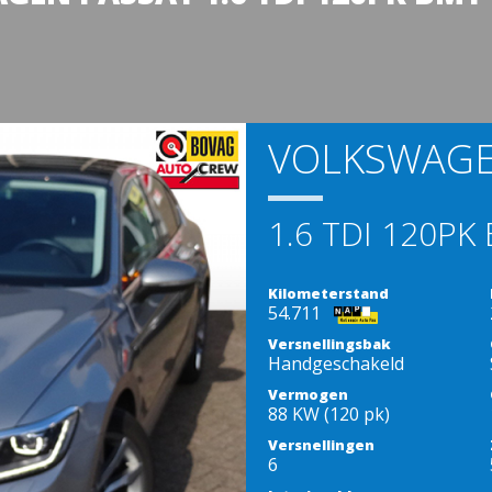
VOLKSWAGE
1.6 TDI 120PK
Kilometerstand
54.711
Versnellingsbak
Handgeschakeld
Vermogen
88 KW (120 pk)
Versnellingen
6