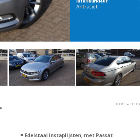
Interieurkleur
Antraciet
HOME
»
OCC
T
Edelstaal instaplijsten, met Passat-