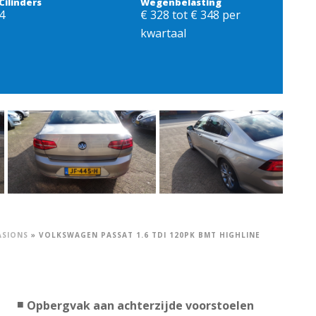
Cilinders
Wegenbelasting
4
€ 328 tot € 348 per
kwartaal
ASIONS
»
VOLKSWAGEN PASSAT 1.6 TDI 120PK BMT HIGHLINE
Opbergvak aan achterzijde voorstoelen