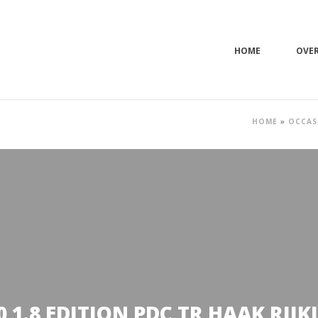
HOME
OVE
HOME
»
OCCAS
 1.8 EDITION PDC TR HAAK RIJK