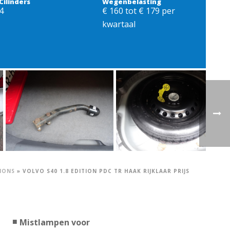
Cilinders
Wegenbelasting
4
€ 160 tot € 179 per
kwartaal
IONS
»
VOLVO S40 1.8 EDITION PDC TR HAAK RIJKLAAR PRIJS
Mistlampen voor