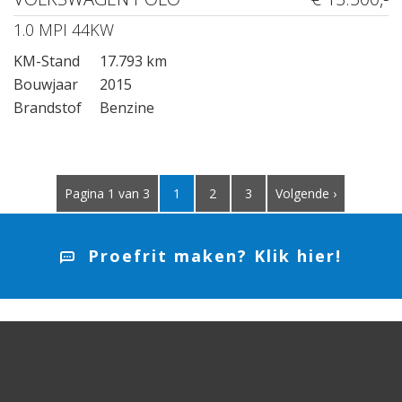
1.0 MPI 44KW
KM-Stand
17.793 km
Bouwjaar
2015
Brandstof
Benzine
Pagina 1 van 3
1
2
3
Volgende ›
Proefrit maken? Klik hier!