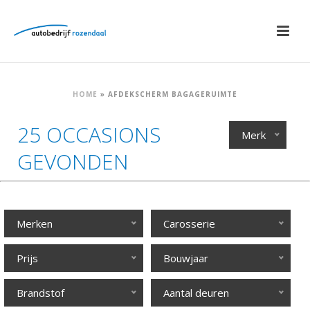
HOME
»
AFDEKSCHERM BAGAGERUIMTE
25 OCCASIONS
Merk
GEVONDEN
Merken
Carosserie
Prijs
Bouwjaar
Brandstof
Aantal deuren