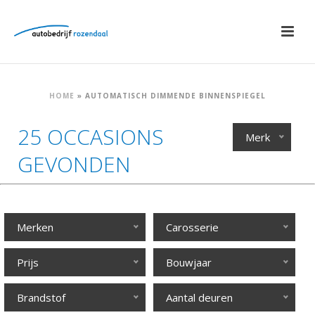
HOME
»
AUTOMATISCH DIMMENDE BINNENSPIEGEL
25 OCCASIONS
Merk
GEVONDEN
Merken
Carosserie
Prijs
Bouwjaar
Brandstof
Aantal deuren