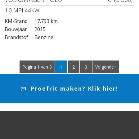
1.0 MPI 44KW
KM-Stand
17.793 km
Bouwjaar
2015
Brandstof
Benzine
Pagina 1 van 3
1
2
3
Volgende ›
Proefrit maken? Klik hier!