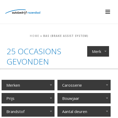
HOME
»
BAS (BRAKE ASSIST SYSTEM)
25 OCCASIONS
Merk
GEVONDEN
Merken
Carosserie
Prijs
Bouwjaar
Brandstof
Aantal deuren