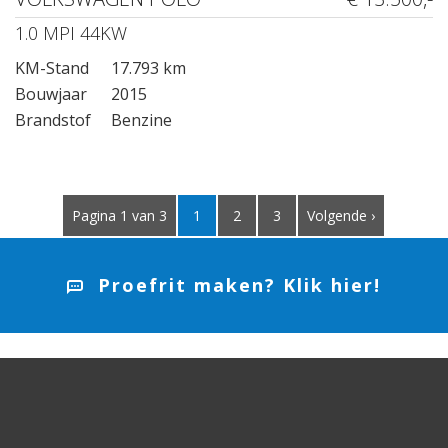
1.0 MPI 44KW
KM-Stand
17.793 km
Bouwjaar
2015
Brandstof
Benzine
Pagina 1 van 3
1
2
3
Volgende ›
Proefrit maken? Klik hier!