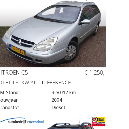
CITROËN C5
€ 1.250,-
.0 HDI 81KW AUT DIFFERENCE
M-Stand
328.012 km
ouwjaar
2004
randstof
Diesel