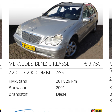
,-
MERCEDES-BENZ C-KLASSE
€ 3.750,-
2.2 CDI C200 COMBI CLASSIC
2
KM-Stand
281.826 km
Bouwjaar
2001
K
Brandstof
Diesel
B
B