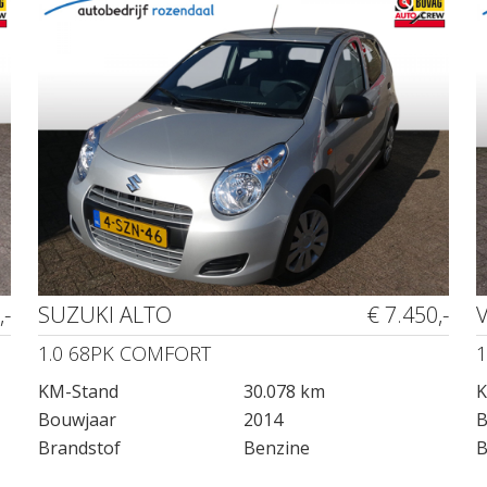
,-
SUZUKI ALTO
€ 7.450,-
1.0 68PK COMFORT
1
KM-Stand
30.078 km
K
Bouwjaar
2014
B
Brandstof
Benzine
B