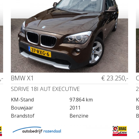
,-
BMW X1
€ 23.250,-
SDRIVE 18I AUT EXECUTIVE
2
KM-Stand
97.864 km
K
Bouwjaar
2011
B
Brandstof
Benzine
B