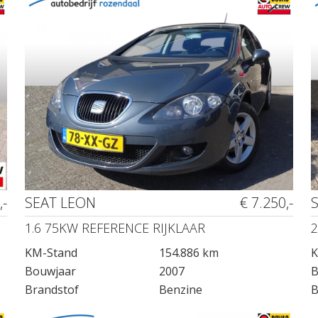
,-
SEAT LEON
€ 7.250,-
1.6 75KW REFERENCE RIJKLAAR
2
KM-Stand
154.886 km
K
Bouwjaar
2007
B
Brandstof
Benzine
B