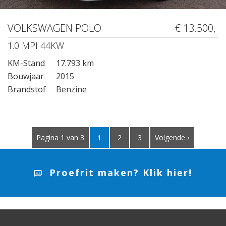
VOLKSWAGEN POLO
€ 13.500,-
1.0 MPI 44KW
KM-Stand
17.793 km
Bouwjaar
2015
Brandstof
Benzine
Pagina 1 van 3
1
2
3
Volgende ›
Proefrit maken? Klik hier!