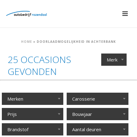
HOME
»
DOORLAADMOGELIJKHEID IN ACHTERBANK
25 OCCASIONS
Merk
GEVONDEN
Merken
Carosserie
Prijs
Bouwjaar
Brandstof
Aantal deuren