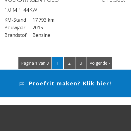
1.0 MPI 44KW
KM-Stand
17.793 km
Bouwjaar
2015
Brandstof
Benzine
Pagina 1 van 3
1
2
3
Volgende ›
Proefrit maken? Klik hier!