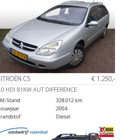
CITROËN C5
€ 1.250,-
.0 HDI 81KW AUT DIFFERENCE
M-Stand
328.012 km
ouwjaar
2004
randstof
Diesel