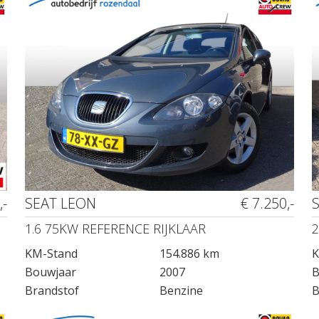
,-
SEAT LEON
€ 7.250,-
1.6 75KW REFERENCE RIJKLAAR
2
KM-Stand
154.886 km
K
Bouwjaar
2007
B
Brandstof
Benzine
B