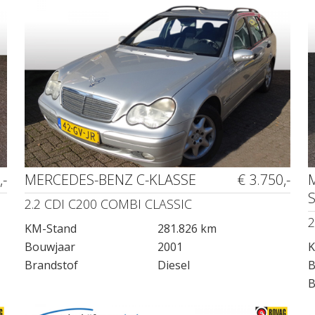
,-
MERCEDES-BENZ C-KLASSE
€ 3.750,-
2.2 CDI C200 COMBI CLASSIC
2
KM-Stand
281.826 km
Bouwjaar
2001
K
Brandstof
Diesel
B
B