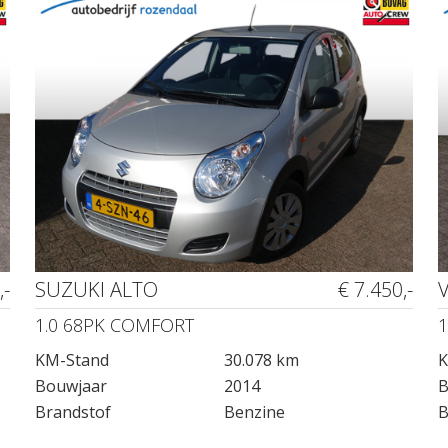
,-
SUZUKI ALTO
€ 7.450,-
1.0 68PK COMFORT
1
KM-Stand
30.078 km
K
Bouwjaar
2014
B
Brandstof
Benzine
B