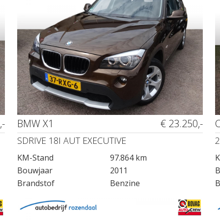
,-
BMW X1
€ 23.250,-
SDRIVE 18I AUT EXECUTIVE
2
KM-Stand
97.864 km
K
Bouwjaar
2011
B
Brandstof
Benzine
B