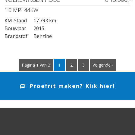
1.0 MPI 44KW
KM-Stand
17.793 km
Bouwjaar
2015
Brandstof
Benzine
Pagina 1 van 3
1
2
3
Volgende ›
Proefrit maken? Klik hier!