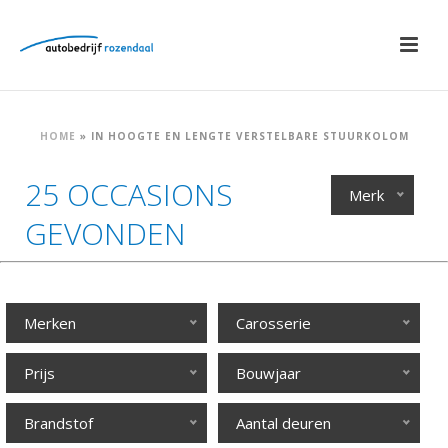
HOME
»
IN HOOGTE EN LENGTE VERSTELBARE STUURKOLOM
25 OCCASIONS
Merk
GEVONDEN
Merken
Carosserie
Prijs
Bouwjaar
Brandstof
Aantal deuren