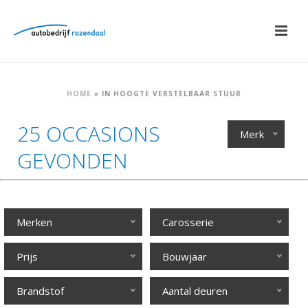
HOME
»
IN HOOGTE VERSTELBAAR STUUR
25 OCCASIONS
Merk
GEVONDEN
Merken
Carosserie
Prijs
Bouwjaar
Brandstof
Aantal deuren