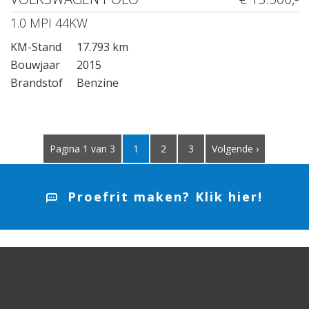
1.0 MPI 44KW
KM-Stand
17.793 km
Bouwjaar
2015
Brandstof
Benzine
Pagina 1 van 3
1
2
3
Volgende ›
Proefrit maken? Klik hier!