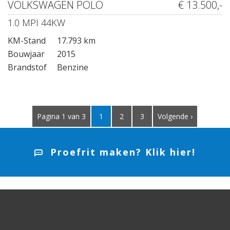
VOLKSWAGEN POLO
€ 13.500,-
1.0 MPI 44KW
KM-Stand
17.793 km
Bouwjaar
2015
Brandstof
Benzine
Pagina 1 van 3
1
2
3
Volgende ›
Proefrit maken? Klik hier!