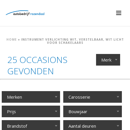
HOME
»
INSTRUMENT VERLICHTING WIT, VERSTELBAAR, WIT LICHT
VOOR SCHAKELAARS
25 OCCASIONS
Merk
GEVONDEN
Merken
Carosserie
Prijs
Bouwjaar
Brandstof
Aantal deuren