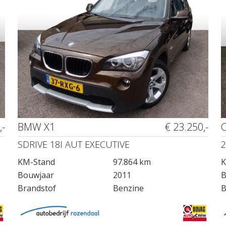
,-
BMW X1
€ 23.250,-
SDRIVE 18I AUT EXECUTIVE
2
KM-Stand
97.864 km
K
Bouwjaar
2011
B
Brandstof
Benzine
B