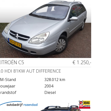
CITROËN C5
€ 1.250,-
.0 HDI 81KW AUT DIFFERENCE
M-Stand
328.012 km
ouwjaar
2004
randstof
Diesel