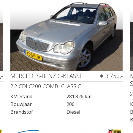
,-
MERCEDES-BENZ C-KLASSE
€ 3.750,-
2.2 CDI C200 COMBI CLASSIC
2
KM-Stand
281.826 km
Bouwjaar
2001
K
Brandstof
Diesel
B
B