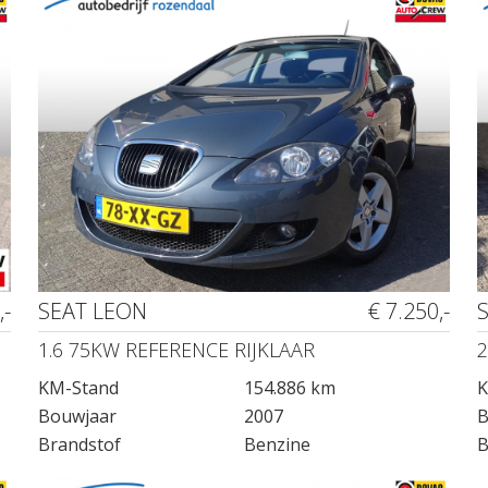
,-
SEAT LEON
€ 7.250,-
1.6 75KW REFERENCE RIJKLAAR
2
KM-Stand
154.886 km
K
Bouwjaar
2007
B
Brandstof
Benzine
B