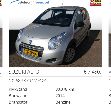
,-
SUZUKI ALTO
€ 7.450,-
1.0 68PK COMFORT
1
KM-Stand
30.078 km
K
Bouwjaar
2014
B
Brandstof
Benzine
B