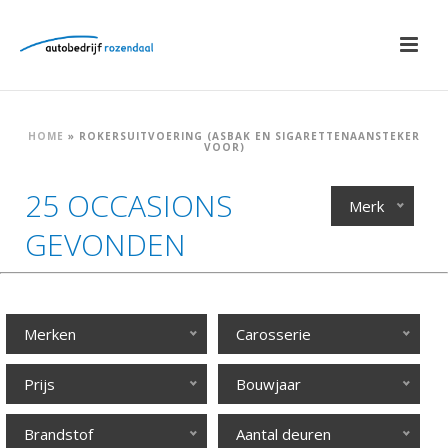
HOME
»
ROKERSUITVOERING (ASBAK EN SIGARETTENAANSTEKER
VOOR)
25 OCCASIONS
Merk
GEVONDEN
Merken
Carosserie
Prijs
Bouwjaar
Brandstof
Aantal deuren