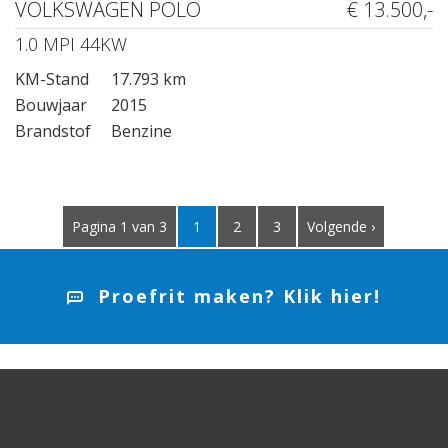
VOLKSWAGEN POLO
€ 13.500,-
1.0 MPI 44KW
KM-Stand
17.793 km
Bouwjaar
2015
Brandstof
Benzine
Pagina 1 van 3
1
2
3
Volgende ›
Proefrit maken? Klik hier!