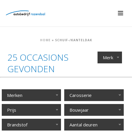
HOME
»
SCHUIF-/KANTELDAK
25 OCCASIONS
Merk
GEVONDEN
Merken
Carosserie
Prijs
Bouwjaar
Brandstof
Aantal deuren