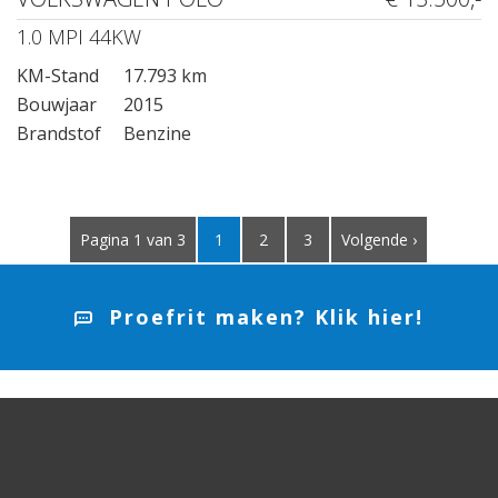
1.0 MPI 44KW
KM-Stand
17.793 km
Bouwjaar
2015
Brandstof
Benzine
Pagina 1 van 3
1
2
3
Volgende ›
Proefrit maken? Klik hier!