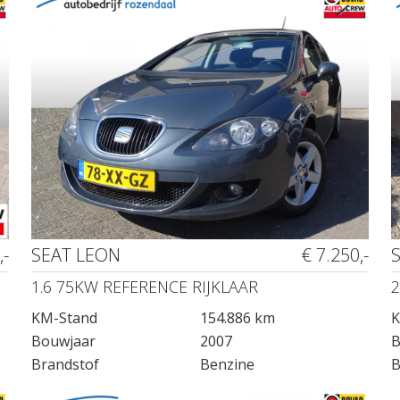
,-
SEAT LEON
€ 7.250,-
1.6 75KW REFERENCE RIJKLAAR
2
KM-Stand
154.886 km
K
Bouwjaar
2007
B
Brandstof
Benzine
B