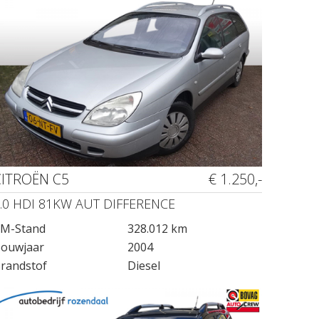
CITROËN C5
€ 1.250,-
.0 HDI 81KW AUT DIFFERENCE
M-Stand
328.012 km
ouwjaar
2004
randstof
Diesel