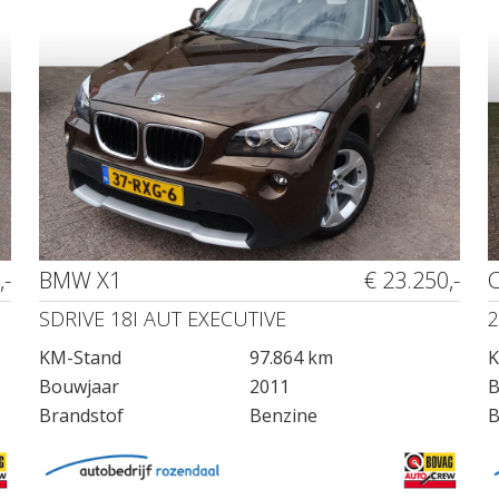
,-
BMW X1
€ 23.250,-
SDRIVE 18I AUT EXECUTIVE
2
KM-Stand
97.864 km
K
Bouwjaar
2011
B
Brandstof
Benzine
B