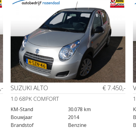
,-
SUZUKI ALTO
€ 7.450,-
1.0 68PK COMFORT
1
KM-Stand
30.078 km
K
Bouwjaar
2014
B
Brandstof
Benzine
B