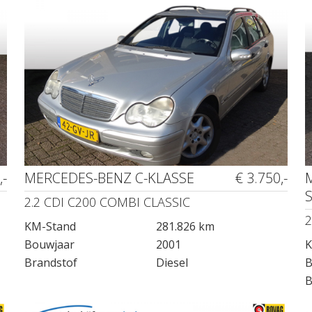
,-
MERCEDES-BENZ C-KLASSE
€ 3.750,-
2.2 CDI C200 COMBI CLASSIC
2
KM-Stand
281.826 km
Bouwjaar
2001
K
Brandstof
Diesel
B
B