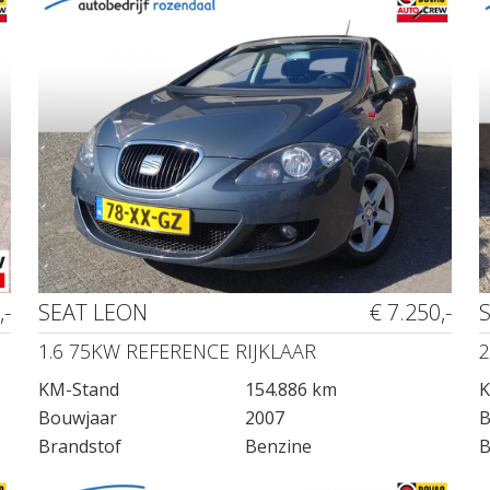
,-
SEAT LEON
€ 7.250,-
1.6 75KW REFERENCE RIJKLAAR
2
KM-Stand
154.886 km
K
Bouwjaar
2007
B
Brandstof
Benzine
B