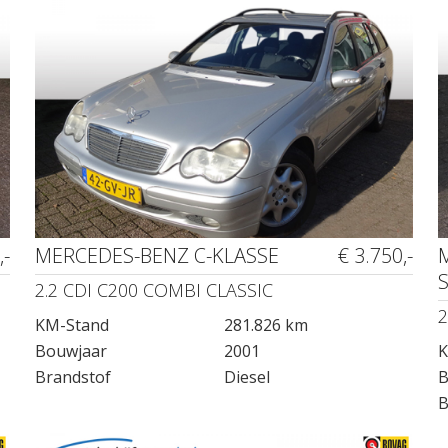
,-
MERCEDES-BENZ C-KLASSE
€ 3.750,-
2.2 CDI C200 COMBI CLASSIC
2
KM-Stand
281.826 km
Bouwjaar
2001
K
Brandstof
Diesel
B
B