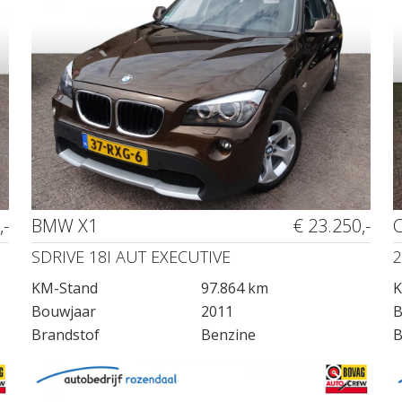
,-
BMW X1
€ 23.250,-
SDRIVE 18I AUT EXECUTIVE
2
KM-Stand
97.864 km
K
Bouwjaar
2011
B
Brandstof
Benzine
B