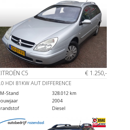
CITROËN C5
€ 1.250,-
.0 HDI 81KW AUT DIFFERENCE
M-Stand
328.012 km
ouwjaar
2004
randstof
Diesel