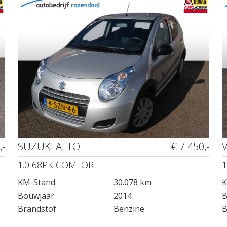
,-
SUZUKI ALTO
€ 7.450,-
1.0 68PK COMFORT
1
KM-Stand
30.078 km
K
Bouwjaar
2014
B
Brandstof
Benzine
B