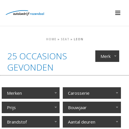
HOME
»
SEAT
»
LEON
25 OCCASIONS
Merk
GEVONDEN
Merken
Carosserie
Prijs
Bouwjaar
Brandstof
Aantal deuren