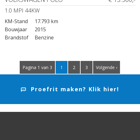
1.0 MPI 44KW
KM-Stand
17.793 km
Bouwjaar
2015
Brandstof
Benzine
Pagina 1 van 3
1
2
3
Volgende ›
Proefrit maken? Klik hier!