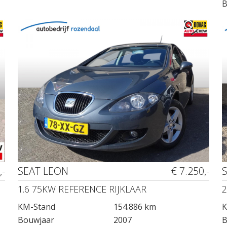
B
,-
SEAT LEON
€ 7.250,-
1.6 75KW REFERENCE RIJKLAAR
2
KM-Stand
154.886 km
K
Bouwjaar
2007
B