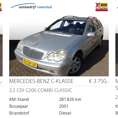
,-
MERCEDES-BENZ C-KLASSE
€ 3.750,-
2.2 CDI C200 COMBI CLASSIC
2
KM-Stand
281.826 km
Bouwjaar
2001
K
Brandstof
Diesel
B