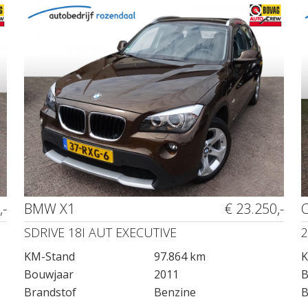
,-
BMW X1
€ 23.250,-
SDRIVE 18I AUT EXECUTIVE
2
KM-Stand
97.864 km
K
Bouwjaar
2011
B
Brandstof
Benzine
B