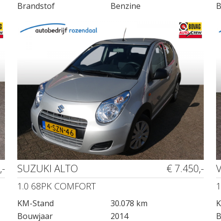
Brandstof
Benzine
B
,-
SUZUKI ALTO
€ 7.450,-
1.0 68PK COMFORT
1
KM-Stand
30.078 km
K
Bouwjaar
2014
B