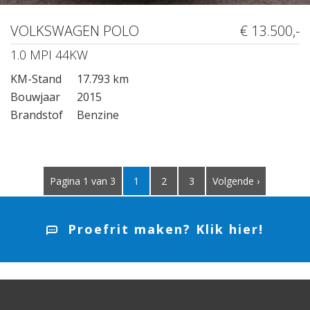
VOLKSWAGEN POLO
€ 13.500,-
1.0 MPI 44KW
KM-Stand
17.793 km
Bouwjaar
2015
Brandstof
Benzine
Pagina 1 van 3
1
2
3
Volgende ›
Proefrit maken? Klik hier!