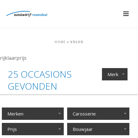
HOME
»
VOLVO
rijklaarprijs
25 OCCASIONS
Merk
GEVONDEN
Merken
Carosserie
Prijs
Bouwjaar