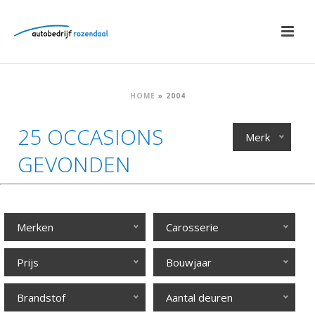
HOME
»
2004
25 OCCASIONS
Merk
GEVONDEN
Merken
Carosserie
Prijs
Bouwjaar
Brandstof
Aantal deuren