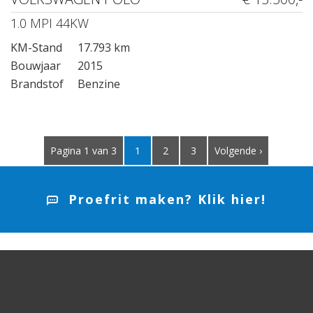
1.0 MPI 44KW
KM-Stand
17.793 km
Bouwjaar
2015
Brandstof
Benzine
Pagina 1 van 3
1
2
3
Volgende ›
Proefrit maken? Klik hier!