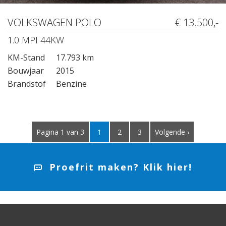
VOLKSWAGEN POLO
€ 13.500,-
1.0 MPI 44KW
KM-Stand
17.793 km
Bouwjaar
2015
Brandstof
Benzine
Pagina 1 van 3
1
2
3
Volgende ›
Proefrit maken? Klik hier!